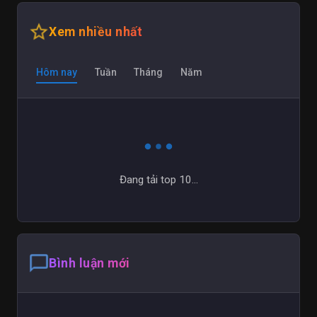
star_outline
Xem nhiều nhất
Hôm nay
Tuần
Tháng
Năm
Đang tải top 10...
chat_bubble_outline
Bình luận mới