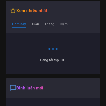
star_outline
Xem nhiều nhất
Hôm nay
Tuần
Tháng
Năm
Đang tải top 10...
chat_bubble_outline
Bình luận mới