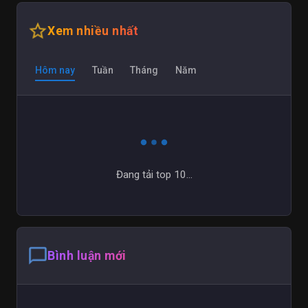
star_outline
Xem nhiều nhất
Hôm nay
Tuần
Tháng
Năm
Đang tải top 10...
chat_bubble_outline
Bình luận mới