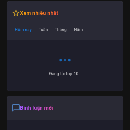
star_outline
Xem nhiều nhất
Hôm nay
Tuần
Tháng
Năm
Đang tải top 10...
chat_bubble_outline
Bình luận mới