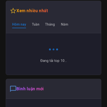
star_outline
Xem nhiều nhất
Hôm nay
Tuần
Tháng
Năm
Đang tải top 10...
chat_bubble_outline
Bình luận mới