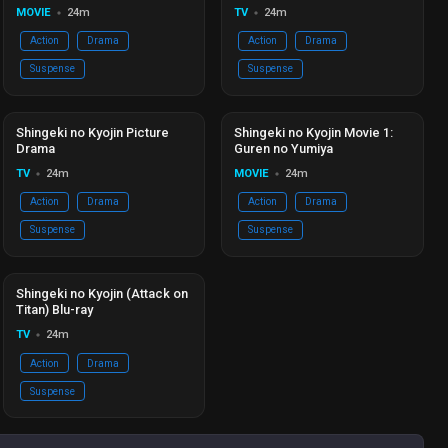
MOVIE
24m
TV
24m
circle
circle
Action
Drama
Action
Drama
Suspense
Suspense
Đang phát
Ep 04/04
Hoàn thành
Ep 01/01
Shingeki no Kyojin Picture
Shingeki no Kyojin Movie 1:
Drama
Guren no Yumiya
TV
24m
MOVIE
24m
circle
circle
Action
Drama
Action
Drama
Suspense
Suspense
Hoàn thành
Ep 25/25
Shingeki no Kyojin (Attack on
Titan) Blu-ray
TV
24m
circle
Action
Drama
Suspense