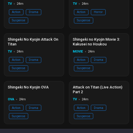
TV
24m
TV
24m
circle
circle
Action
Drama
Action
Horror
Suspense
Suspense
Hoàn thành
Ep 25/25
Đang phát
EP 00
Shingeki No Kyojin Attack On
Shingeki no Kyojin Movie 3:
Titan
Kakusei no Houkou
TV
24m
MOVIE
24m
circle
circle
Action
Drama
Action
Drama
Suspense
Suspense
Hoàn thành
Ep 03/03
Hoàn thành
Ep 01/01
Shingeki No Kyojin OVA
Attack on Titan (Live Action)
Part 2
OVA
24m
TV
24m
circle
circle
Action
Drama
Action
Drama
Suspense
Suspense