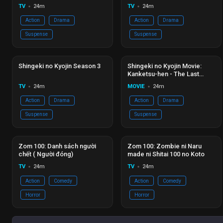
TV
24m
TV
24m
circle
circle
Action
Drama
Action
Drama
Suspense
Suspense
Hoàn thành
Ep 12/12
Đang phát
Ep 01/01
Shingeki no Kyojin Season 3
Shingeki no Kyojin Movie:
Kanketsu-hen - The Last
Attack
TV
24m
MOVIE
24m
circle
circle
Action
Drama
Action
Drama
Suspense
Suspense
Đang phát
Ep 01/01
Đang phát
Ep 12/12
Zom 100: Danh sách người
Zom 100: Zombie ni Naru
chết ( Người đóng)
made ni Shitai 100 no Koto
TV
24m
TV
24m
circle
circle
Action
Comedy
Action
Comedy
Horror
Horror