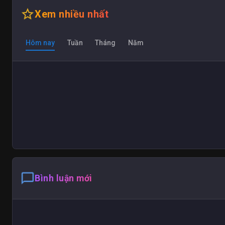
star_outline
Xem nhiều nhất
Hôm nay
Tuần
Tháng
Năm
chat_bubble_outline
Bình luận mới