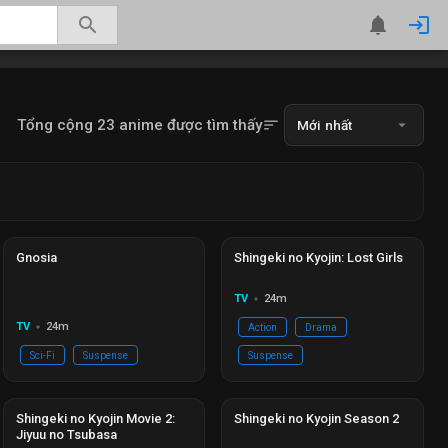
search
notifications
login
Tổng cộng 23 anime được tìm thấy
sort
arrow_drop_down
Mới nhất
Hoàn thành
Ep 21/13
Đang phát
Ep 03/03
Gnosia
Shingeki no Kyojin: Lost Girls
TV
24m
circle
TV
24m
Action
Drama
circle
Sci-Fi
Suspense
Suspense
Đang phát
EP 00
Đang phát
Ep 12/12
Shingeki no Kyojin Movie 2:
Shingeki no Kyojin Season 2
Jiyuu no Tsubasa