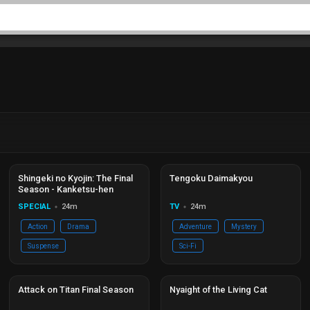
Đang phát
Ep 02/02
Đang phát
Ep 13/13
Shingeki no Kyojin: The Final
Tengoku Daimakyou
Season - Kanketsu-hen
SPECIAL
24m
TV
24m
circle
circle
Action
Drama
Adventure
Mystery
Suspense
Sci-Fi
Đang phát
Ep 16/16
Đang phát
Ep 12/12
Attack on Titan Final Season
Nyaight of the Living Cat