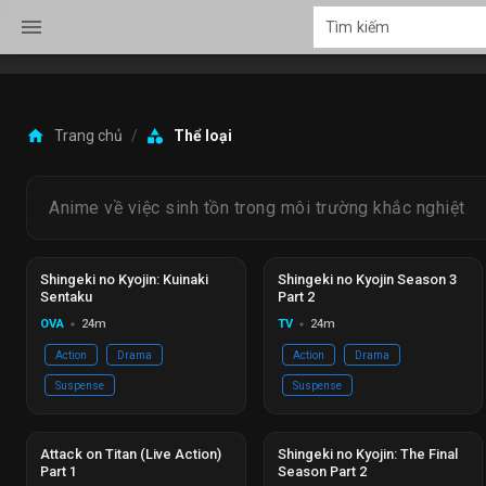
menu
home
category
Trang chủ
/
Thể loại
Anime về việc sinh tồn trong môi trường khắc nghiệt
Hoàn thành
Ep 02/02
Đang phát
Ep 10/10
Shingeki no Kyojin: Kuinaki
Shingeki no Kyojin Season 3
Sentaku
Part 2
OVA
24m
TV
24m
circle
circle
Action
Drama
Action
Drama
Suspense
Suspense
Hoàn thành
Ep 01/01
Đang phát
Ep 12/12
Attack on Titan (Live Action)
Shingeki no Kyojin: The Final
Part 1
Season Part 2