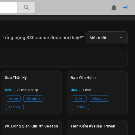
search
notifications
login
Tổng cộng 330 anime được tìm thấy
sort
arrow_drop_down
Mới nhất
Đang phát
Ep 22/24
Đang phát
EP 51
Sưu Thần Ký
Đạo Yêu Hành
ONA
22 min per ep
ONA
7 min
circle
circle
Action
Adventure
Action
Adventure
Fantasy
Fantasy
Sắp ra
EP 00
Đang phát
Ep 26/26
Wu Dong Qian Kun 7th Season
Tiên Kiếm Kỳ Hiệp Truyện