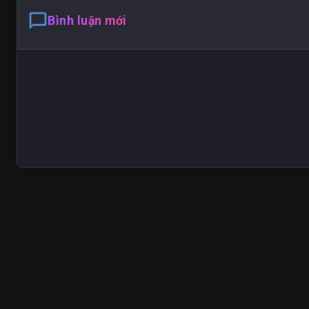
chat_bubble_outline
Bình luận mới