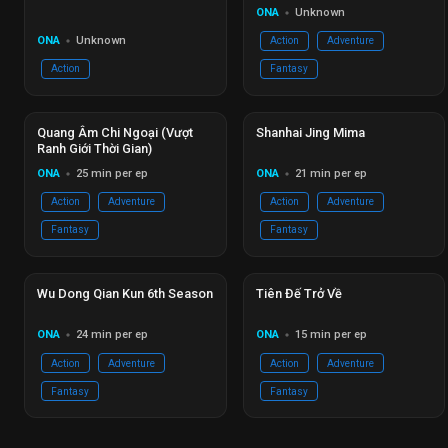
ONA
Unknown
circle
ONA
Unknown
Action
Adventure
circle
Action
Fantasy
Đang phát
Ep 33/26
Hoàn thành
Ep 08/13
Quang Âm Chi Ngoại (Vượt
Shanhai Jing Mima
Ranh Giới Thời Gian)
ONA
25 min per ep
ONA
21 min per ep
circle
circle
Action
Adventure
Action
Adventure
Fantasy
Fantasy
Hoàn thành
Ep 12/12
Đang phát
Ep 14/14
Wu Dong Qian Kun 6th Season
Tiên Đế Trở Về
ONA
24 min per ep
ONA
15 min per ep
circle
circle
Action
Adventure
Action
Adventure
Fantasy
Fantasy