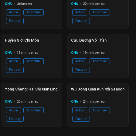
ONA
Unknown
ONA
22 min per ep
circle
circle
Action
Adventure
Action
Adventure
Fantasy
Fantasy
Hoàn thành
Ep 26/26
Hoàn thành
Ep 20/11
Huyền Giới Chi Môn
Cửu Dương Võ Thần
ONA
15 min per ep
ONA
19 min per ep
circle
circle
Action
Adventure
Action
Adventure
Fantasy
Fantasy
Hoàn thành
Ep 16/16
Hoàn thành
Ep 12/12
Yong Sheng: Hai Shi Xian Ling
Wu Dong Qian Kun 4th Season
ONA
20 min per ep
ONA
24 min per ep
circle
circle
Action
Adventure
Action
Adventure
Fantasy
Fantasy