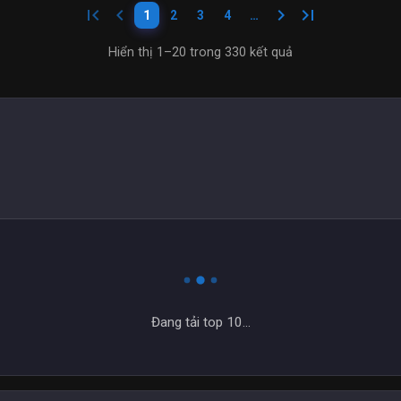
first_page
keyboard_arrow_left
keyboard_arrow_right
last_page
1
2
3
4
…
Hiển thị 1–20 trong 330 kết quả
Đang tải top 10...