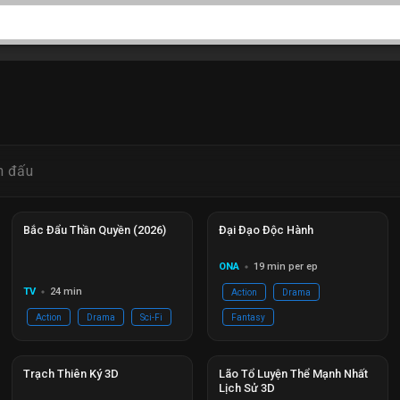
n đấu
Hoàn thành
Ep 14/14
Đang phát
Ep 16/16
Bắc Đẩu Thần Quyền (2026)
Đại Đạo Độc Hành
ONA
19 min per ep
circle
TV
24 min
Action
Drama
circle
Action
Drama
Sci-Fi
Fantasy
Đang phát
Ep 26/26
Đang phát
Ep 40/40
Trạch Thiên Ký 3D
Lão Tổ Luyện Thể Mạnh Nhất
Lịch Sử 3D