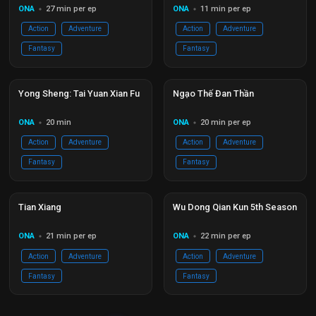
ONA
27 min per ep
ONA
11 min per ep
circle
circle
Action
Adventure
Action
Adventure
Fantasy
Fantasy
Đang phát
EP 00
Đang phát
Ep 12/09
Yong Sheng: Tai Yuan Xian Fu
Ngạo Thế Đan Thần
ONA
20 min
ONA
20 min per ep
circle
circle
Action
Adventure
Action
Adventure
Fantasy
Fantasy
Đang phát
Ep 26/15
Hoàn thành
Ep 12/12
Tian Xiang
Wu Dong Qian Kun 5th Season
ONA
21 min per ep
ONA
22 min per ep
circle
circle
Action
Adventure
Action
Adventure
Fantasy
Fantasy