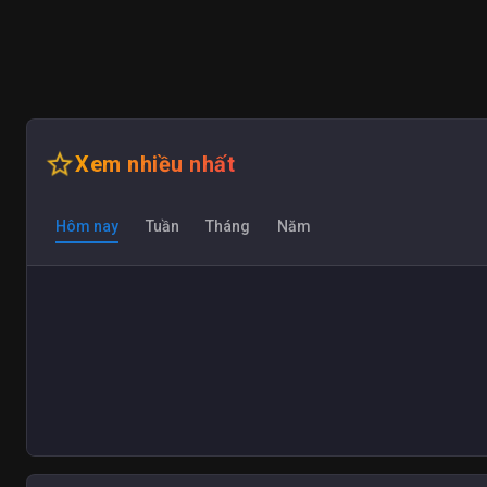
star_outline
Xem nhiều nhất
Hôm nay
Tuần
Tháng
Năm