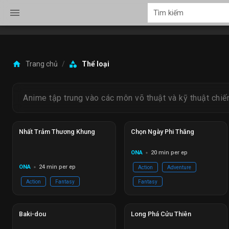
menu
home
category
Trang chủ
/
Thể loại
Anime tập trung vào các môn võ thuật và kỹ thuật chiế
Đang phát
Ep 03/26
Đang phát
Ep 05/30
Nhất Trảm Thương Khung
Chọn Ngày Phi Thăng
ONA
20 min per ep
circle
ONA
24 min per ep
Action
Adventure
circle
Action
Fantasy
Fantasy
Hoàn thành
Ep 25/25
Đang phát
EP 40
Baki-dou
Long Phá Cửu Thiên