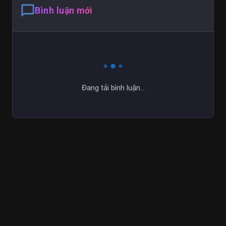
chat_bubble_outline
Bình luận mới
Đang tải bình luận...