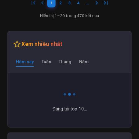
first_page
keyboard_arrow_left
keyboard_arrow_right
last_page
1
2
3
4
…
Hiển thị 1–20 trong 470 kết quả
star_outline
Xem nhiều nhất
Hôm nay
Tuần
Tháng
Năm
Đang tải top 10...