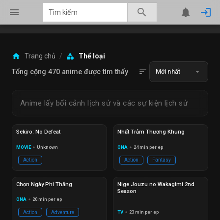
menu
search
notifications
login
home
category
Trang chủ
/
Thể loại
sort
arrow_drop_down
Tổng cộng 470 anime được tìm thấy
Mới nhất
Anime lấy bối cảnh lịch sử và các sự kiện lịch sử
Sắp ra
Ep 00/01
Đang phát
Ep 03/26
Sekiro: No Defeat
Nhất Trảm Thương Khung
MOVIE
Unknown
ONA
24 min per ep
circle
circle
Action
Action
Fantasy
Đang phát
Ep 05/30
Đang phát
Ep 03/12
Chọn Ngày Phi Thăng
Nige Jouzu no Wakagimi 2nd
Season
ONA
20 min per ep
circle
TV
23 min per ep
Action
Adventure
circle