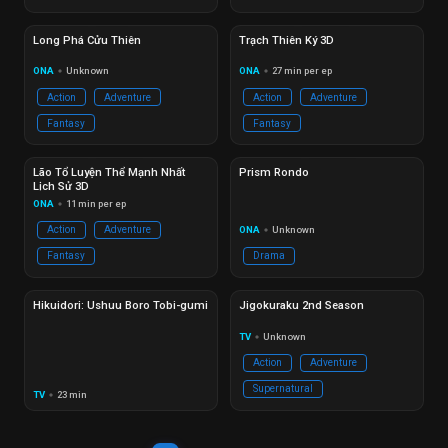
Đang phát
EP 40
Đang phát
Ep 26/26
Long Phá Cửu Thiên
Trạch Thiên Ký 3D
ONA
Unknown
ONA
27 min per ep
circle
circle
Action
Adventure
Action
Adventure
Fantasy
Fantasy
Đang phát
Ep 40/40
Hoàn thành
Ep 20/20
Lão Tổ Luyện Thể Mạnh Nhất
Prism Rondo
Lịch Sử 3D
ONA
11 min per ep
circle
ONA
Unknown
Action
Adventure
circle
Fantasy
Drama
Đang phát
EP 12
Hoàn thành
Ep 12/12
Hikuidori: Ushuu Boro Tobi-gumi
Jigokuraku 2nd Season
TV
Unknown
circle
Action
Adventure
Supernatural
TV
23 min
circle