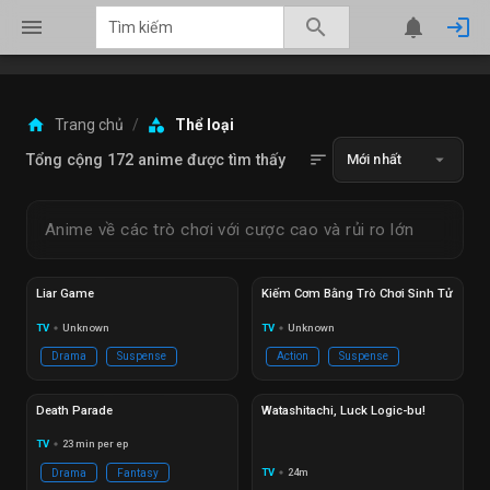
menu
search
notifications
login
home
category
Trang chủ
/
Thể loại
sort
arrow_drop_down
Tổng cộng 172 anime được tìm thấy
Mới nhất
Anime về các trò chơi với cược cao và rủi ro lớn
Đang phát
EP 18
Đang phát
Ep 12/11
Liar Game
Kiếm Cơm Bằng Trò Chơi Sinh Tử
TV
Unknown
TV
Unknown
circle
circle
Drama
Suspense
Action
Suspense
Hoàn thành
Ep 12/12
Hoàn thành
Ep 12/12
Death Parade
Watashitachi, Luck Logic-bu!
TV
23 min per ep
circle
TV
24m
Drama
Fantasy
circle