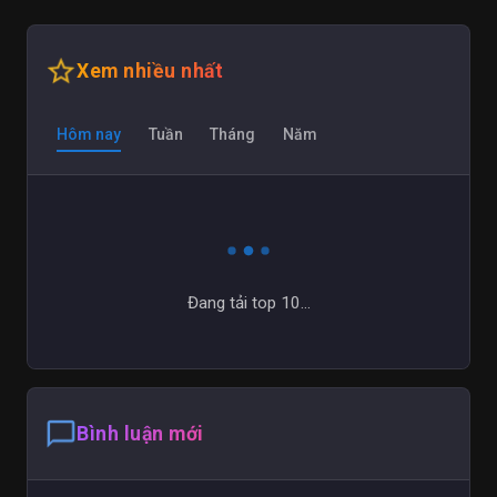
star_outline
Xem nhiều nhất
Hôm nay
Tuần
Tháng
Năm
Đang tải top 10...
chat_bubble_outline
Bình luận mới