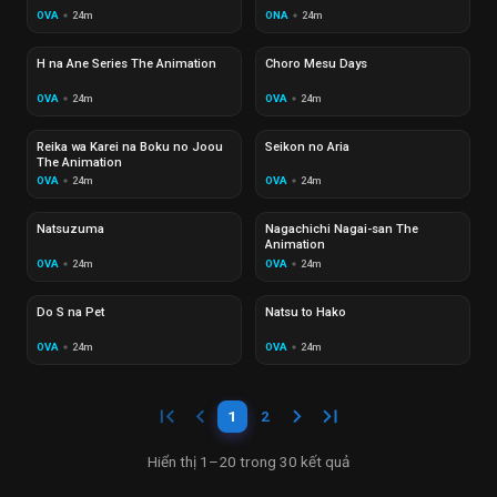
OVA
24m
ONA
24m
circle
circle
Đang phát
EP 00
Đang phát
EP 00
H na Ane Series The Animation
Choro Mesu Days
OVA
24m
OVA
24m
circle
circle
Đang phát
EP 00
Đang phát
EP 00
Reika wa Karei na Boku no Joou
Seikon no Aria
The Animation
OVA
24m
OVA
24m
circle
circle
Đang phát
EP 00
Đang phát
EP 00
Natsuzuma
Nagachichi Nagai-san The
Animation
OVA
24m
OVA
24m
circle
circle
Đang phát
EP 00
Đang phát
EP 00
Do S na Pet
Natsu to Hako
OVA
24m
OVA
24m
circle
circle
first_page
keyboard_arrow_left
keyboard_arrow_right
last_page
1
2
Hiển thị 1–20 trong 30 kết quả