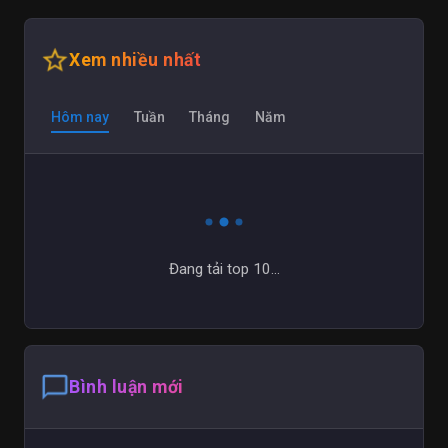
star_outline
Xem nhiều nhất
Hôm nay
Tuần
Tháng
Năm
Đang tải top 10...
chat_bubble_outline
Bình luận mới