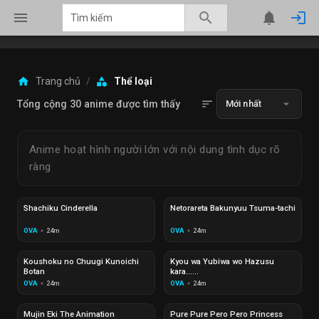
menu
search
notifications
login
home
category
Trang chủ
/
Thể loại
sort
arrow_drop_down
Tổng cộng 30 anime được tìm thấy
Mới nhất
Anime hoạt hình người lớn với nội dung tình dục rõ
ràng
Đang phát
EP 00
Đang phát
EP 00
Shachiku Cinderella
Netorareta Bakunyuu Tsuma-tachi
OVA
24m
OVA
24m
circle
circle
Đang phát
EP 00
Đang phát
EP 00
Koushoku no Chuugi Kunoichi
Kyou wa Yubiwa wo Hazusu
Botan
kara......
OVA
24m
OVA
24m
circle
circle
Đang phát
EP 00
Đang phát
EP 00
Mujin Eki The Animation
Pure Pure Pero Pero Princess