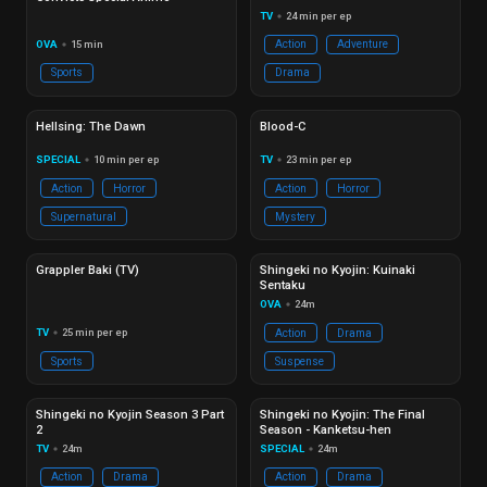
TV
24 min per ep
circle
OVA
15 min
Action
Adventure
circle
Sports
Drama
Hoàn thành
Ep 00/03
Hoàn thành
Ep 12/12
Hellsing: The Dawn
Blood-C
SPECIAL
10 min per ep
TV
23 min per ep
circle
circle
Action
Horror
Action
Horror
Supernatural
Mystery
Hoàn thành
Ep 48/24
Hoàn thành
Ep 02/02
Grappler Baki (TV)
Shingeki no Kyojin: Kuinaki
Sentaku
OVA
24m
circle
TV
25 min per ep
Action
Drama
circle
Sports
Suspense
Đang phát
Ep 10/10
Đang phát
Ep 02/02
Shingeki no Kyojin Season 3 Part
Shingeki no Kyojin: The Final
2
Season - Kanketsu-hen
TV
24m
SPECIAL
24m
circle
circle
Action
Drama
Action
Drama