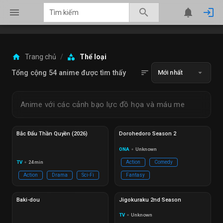
menu
search
notifications
login
home
category
Trang chủ
/
Thể loại
sort
arrow_drop_down
Tổng cộng 54 anime được tìm thấy
Mới nhất
Anime với các cảnh bạo lực đồ họa và máu me
Hoàn thành
Ep 14/14
Hoàn thành
Ep 11/11
Bắc Đẩu Thần Quyền (2026)
Dorohedoro Season 2
ONA
Unknown
circle
TV
24 min
Action
Comedy
circle
Action
Drama
Sci-Fi
Fantasy
Hoàn thành
Ep 25/25
Hoàn thành
Ep 12/12
Baki-dou
Jigokuraku 2nd Season
TV
Unknown
circle