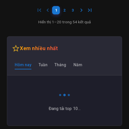
first_page
keyboard_arrow_left
keyboard_arrow_right
last_page
1
2
3
Hiển thị 1–20 trong 54 kết quả
star_outline
Xem nhiều nhất
Hôm nay
Tuần
Tháng
Năm
Đang tải top 10...