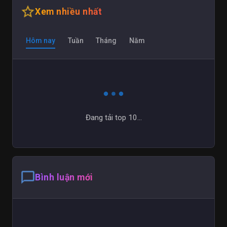
star_outline
Xem nhiều nhất
Hôm nay
Tuần
Tháng
Năm
Đang tải top 10...
chat_bubble_outline
Bình luận mới